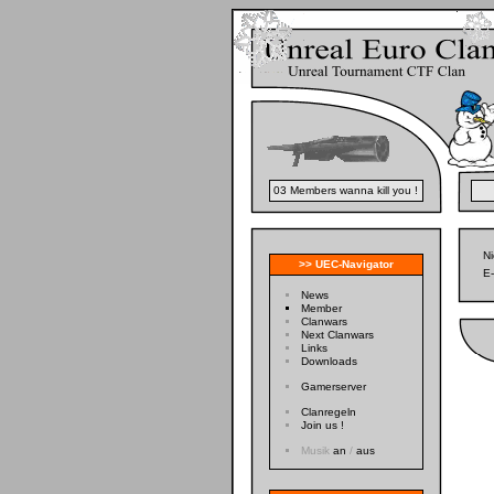
03 Members wanna kill you !
N
>> UEC-Navigator
E-
News
Member
Clanwars
Next Clanwars
Links
Downloads
Gamerserver
Clanregeln
Join us !
Musik
an
/
aus