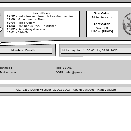
Latest News
Next Action
22.12
-
Fröhliches und besinnliches Weihnachten
Nichts bekannt
21.09
-
Mal ne andere News
09.04
-
Frohe Ostern
Last Action
04.04
-
UT3 Bonus Pack 1 draussen
Won 2:0
20.02
-
Geburtstagskinder (-:
UEC vs [BBWG]
13.01
-
Bibi's Tag
Member - Details
Nicht eingelogt ! - 00:07 Uhr, 07.08.2026
ickname :
.dod.YrAniS
Mailadresse :
DODLeader@gmx.de
Clanpage Design+Scripte (c)2002-2003 - [uec]goodspeed / Randy Sieber