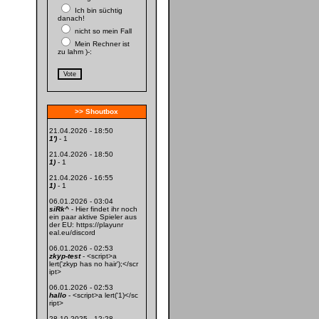
Ich bin süchtig
danach!
nicht so mein Fall
Mein Rechner ist
zu lahm )-:
>> Shoutbox
21.04.2026 - 18:50
1')
- 1
21.04.2026 - 18:50
1)
- 1
21.04.2026 - 16:55
1)
- 1
06.01.2026 - 03:04
siRk^
- Hier findet ihr noch
ein paar aktive Spieler aus
der EU: https://playunr
eal.eu/discord
06.01.2026 - 02:53
zkyp-test
- <script>a
lert('zkyp has no hair');</scr
ipt>
06.01.2026 - 02:53
hallo
- <script>a lert('1)</sc
ript>
28.10.2025 - 12:28