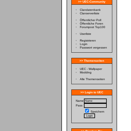
>> UEC-Community
Clandatenbank
Clanserverliste
Öffentlicher Poll
Öffentliche Foren
Forumpost Top100
Userliste
Registrieren
Login
Passwort vergessen
>> Themenseiten
UEC - Wallpaper
Modding
Alle Themenseiten
>> Login to UEC
Name
Pass
Speichern