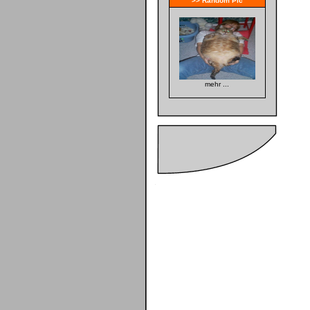
>> Random Pic
mehr ...