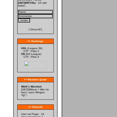
[UEC]bRiTnEy
- Ich wär
dabei...
[
Show All
]
>> Rankings
UGL
(League 3b)
CTF : Platz 2
CB
(3rd League)
CTF : Platz 5
>> Random Quote
Wild\`s Weisheit
[UEC]Wildcat > Wer nix
kann, kann Minigun
*fg* !
>> Statistik
User auf Page : 10
User eingeloggt: 1