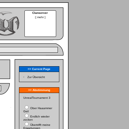
Clanserver
:[
mehr
]
>> Current Page
Zur Übersicht
>> Abstimmung
UnrealTournament 3
Ober Haaammer
Geil
Endlich wieder
zocken
Übertrifft meine
Erwartungen