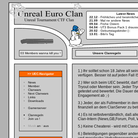
Latest News
22.12
-
Fröhliches und besinnlic
21.09
-
Mal ne andere News
09.04
-
Frohe Ostern
04.04
-
UT3 Bonus Pack 1 drauss
20.02
-
Geburtstagskinder (-:
13.01
-
Bibi's Tag
03 Members wanna kill you !
Unsere Clanregeln
1.) Ihr solltet schon 18 Jahre alt s
>> UEC-Navigator
verfügen. Besser ist auf jeden Fall 
2.) Wer sich beim UEC bewirbt, dar
News
Member
Tryout oder Member sein. Jeder Try
Clanwars
getestet und bewertet. Die Dauer d
Next Clanwars
Engagement ab ;-)
Links
Downloads
3.) Jeder, der als Fullmember in de
finanziell an dem ClanServer zu bet
Gamerserver
4.) Es ist selbstverständlich, da
Clanregeln
Clan-Intern (News,GB,Forum, Poll, 
Join us !
Musik
an
/
aus
5.) Keine Cheaterei - wird mit Clan
6.) Beleidigungen gegenüber andere