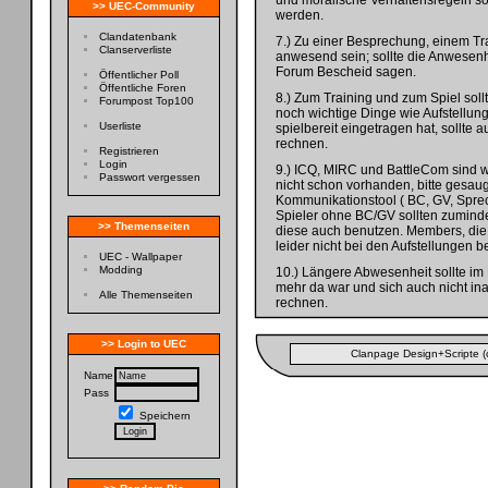
und moralische Verhaltensregeln so
>> UEC-Community
werden.
Clandatenbank
7.) Zu einer Besprechung, einem Tr
Clanserverliste
anwesend sein; sollte die Anwesenhe
Forum Bescheid sagen.
Öffentlicher Poll
Öffentliche Foren
8.) Zum Training und zum Spiel sol
Forumpost Top100
noch wichtige Dinge wie Aufstellung,
Userliste
spielbereit eingetragen hat, sollte au
rechnen.
Registrieren
Login
9.) ICQ, MIRC und BattleCom sind w
Passwort vergessen
nicht schon vorhanden, bitte gesa
Kommunikationstool ( BC, GV, Sprech
Spieler ohne BC/GV sollten zuminde
>> Themenseiten
diese auch benutzen. Members, die 
leider nicht bei den Aufstellungen b
UEC - Wallpaper
Modding
10.) Längere Abwesenheit sollte im
mehr da war und sich auch nicht in
Alle Themenseiten
rechnen.
>> Login to UEC
Clanpage Design+Scripte (
Name
Pass
Speichern