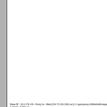
Deine IP : 10.5.176.110 - Proxy:Ja - Mehr:[216.73.216.236] via [1.1 squid-proxy-5b96dc6d46-dzqms
Ladezeit : 0.004 sec