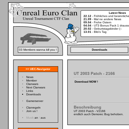
Latest News
22.12
-
Fröhliches und besinnlic
21.09
-
Mal ne andere News
09.04
-
Frohe Ostern
04.04
-
UT3 Bonus Pack 1 drauss
20.02
-
Geburtstagskinder (-:
13.01
-
Bibi's Tag
03 Members wanna kill you !
Downloads
>> UEC-Navigator
UT 2003 Patch - 2166
News
Member
Download NOW !
Clanwars
Next Clanwars
Links
Downloads
Gamerserver
Beschreibung
Clanregeln
Join us !
UT 2003 Patch - V2166
endlich auch Demorec Bug behoben.
Musik
an
/
aus