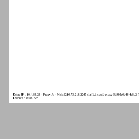
Deine IP : 10.4.86.23 - Proxy:Ja - Mehr:[216.73.216.226] via [1.1 squid-proxy-5b96dc6d46-4c8q2 (s
Ladezeit : 0.005 sec