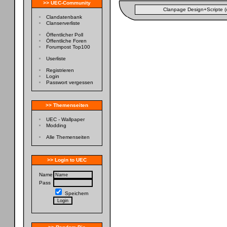
>> UEC-Community
Clanpage Design+Scripte (
Clandatenbank
Clanserverliste
Öffentlicher Poll
Öffentliche Foren
Forumpost Top100
Userliste
Registrieren
Login
Passwort vergessen
>> Themenseiten
UEC - Wallpaper
Modding
Alle Themenseiten
>> Login to UEC
Name
Pass
Speichern